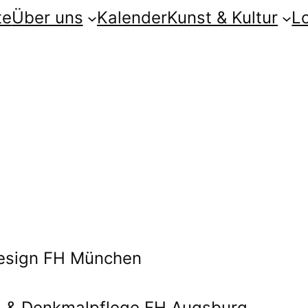
te
Über uns
Kalender
Kunst & Kultur
L
esign FH München
 & Denkmalpflege FH Augsburg