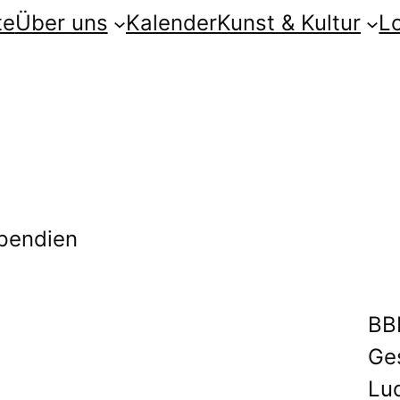
te
Über uns
Kalender
Kunst & Kultur
L
ipendien
BB
Ges
Lu