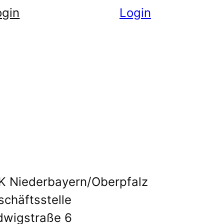
ogin
Login
K Niederbayern/Oberpfalz
chäftsstelle
dwigstraße 6