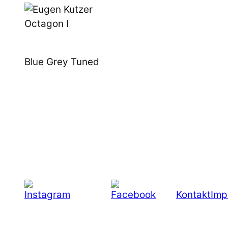
Octagon I
Blue Grey Tuned
Kontakt
Imp